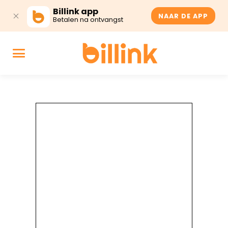
Billink app
NAAR DE APP
Betalen na ontvangst