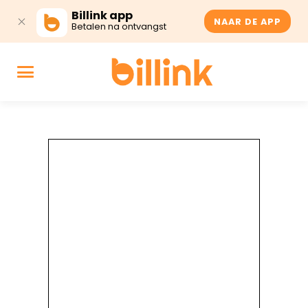
Billink app
NAAR DE APP
Betalen na ontvangst