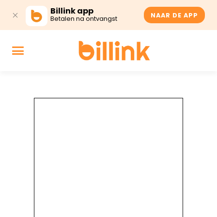
Billink app
NAAR DE APP
Betalen na ontvangst