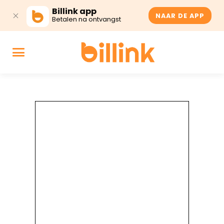
Billink app
NAAR DE APP
Betalen na ontvangst