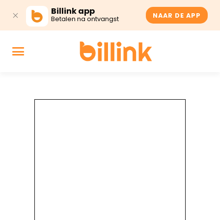
Billink app
NAAR DE APP
Betalen na ontvangst