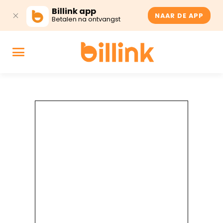
Billink app
NAAR DE APP
Betalen na ontvangst