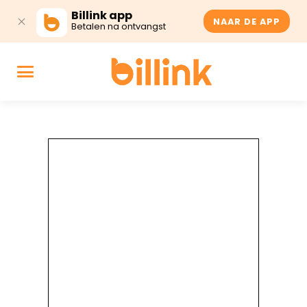
Billink app
NAAR DE APP
Betalen na ontvangst