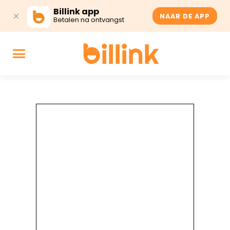
Billink app
NAAR DE APP
Betalen na ontvangst