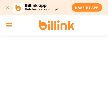
Billink app
NAAR DE APP
Betalen na ontvangst