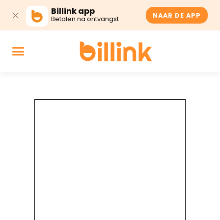
Billink app
NAAR DE APP
Betalen na ontvangst