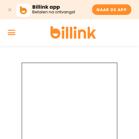
Billink app
NAAR DE APP
Betalen na ontvangst