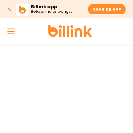
Billink app
NAAR DE APP
Betalen na ontvangst