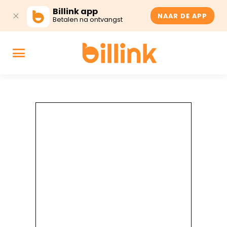
Billink app
NAAR DE APP
Betalen na ontvangst