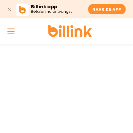
Billink app
NAAR DE APP
Betalen na ontvangst