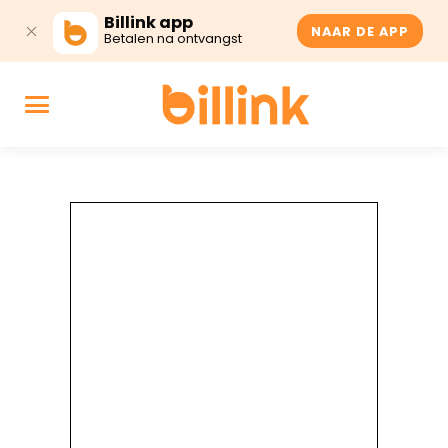
Billink app
NAAR DE APP
Betalen na ontvangst