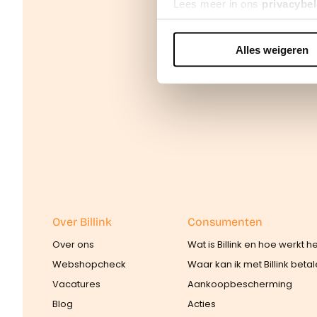
Lees meer in ons
privacybel
Alles weigeren
We werken samen met
42 d
Over Billink
Consumenten
Over ons
Wat is Billink en hoe werkt h
Webshopcheck
Waar kan ik met Billink beta
Vacatures
Aankoopbescherming
Blog
Acties