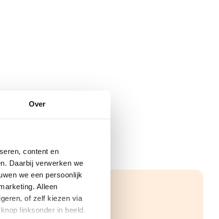
4
Over
seren, content en
gen. Daarbij verwerken we
ouwen we een persoonlijk
marketing. Alleen
eren, of zelf kiezen via
knop linksonder in beeld.