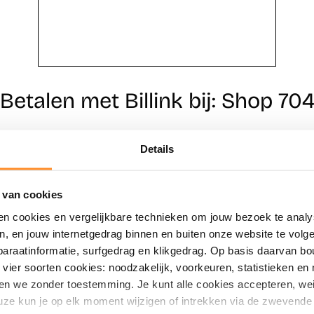
Betalen met Billink bij: Shop 70
Details
Direct shoppen
Naar winkels
 van cookies
en cookies en vergelijkbare technieken om jouw bezoek te analy
en, en jouw internetgedrag binnen en buiten onze website te vol
paraatinformatie, surfgedrag en klikgedrag. Op basis daarvan b
vier soorten cookies: noodzakelijk, voorkeuren, statistieken en 
en we zonder toestemming. Je kunt alle cookies accepteren, weig
ze kun je op elk moment wijzigen of intrekken via de zwevende 