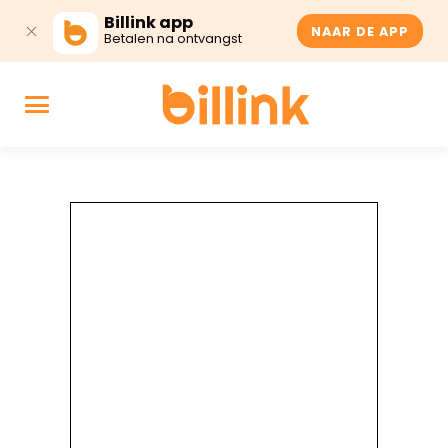
Billink app
NAAR DE APP
Betalen na ontvangst