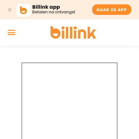
Billink app
NAAR DE APP
Betalen na ontvangst