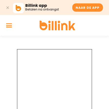
Billink app
NAAR DE APP
Betalen na ontvangst