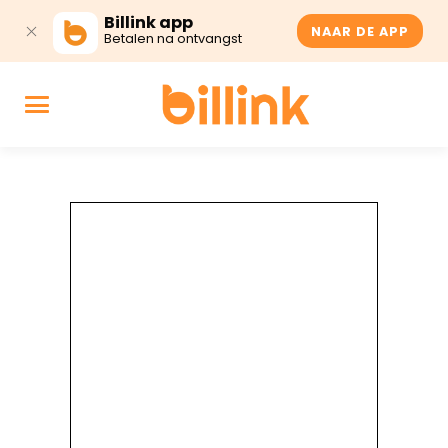
Billink app
NAAR DE APP
Betalen na ontvangst