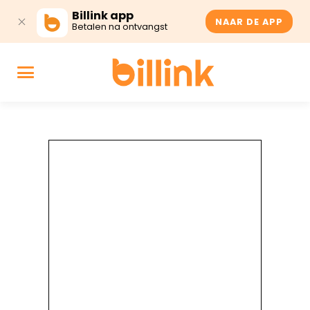
Billink app
NAAR DE APP
Betalen na ontvangst