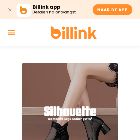
Billink app
NAAR DE APP
Betalen na ontvangst