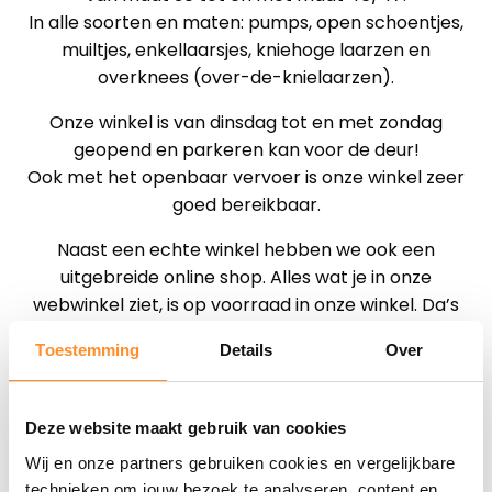
In alle soorten en maten: pumps, open schoentjes,
muiltjes, enkellaarsjes, kniehoge laarzen en
overknees (over-de-knielaarzen).
Onze winkel is van dinsdag tot en met zondag
geopend en parkeren kan voor de deur!
Ook met het openbaar vervoer is onze winkel zeer
goed bereikbaar.
Naast een echte winkel hebben we ook een
uitgebreide online shop. Alles wat je in onze
webwinkel ziet, is op voorraad in onze winkel. Da’s
helder. En snel.
Toestemming
Details
Over
Zo heb je jouw order meestal met 1-2 werkdagen bij
je thuis.
Wil je je pakket liever niet thuis laten bezorgen? Ook
Deze website maakt gebruik van cookies
bezorgen op je werk of een servicepunt van DHL
Wij en onze partners gebruiken cookies en vergelijkbare
behoort uiteraard tot de mogelijkheden!
technieken om jouw bezoek te analyseren, content en