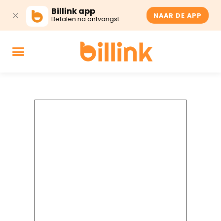
Billink app
NAAR DE APP
Betalen na ontvangst