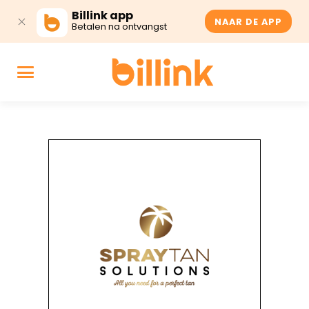
Billink app
NAAR DE APP
Betalen na ontvangst