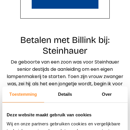
Betalen met Billink bij:
Steinhauer
De geboorte van een zoon was voor Steinhauer
senior destijds de aanleiding om een eigen
lampenmakerij te starten. Toen zijn vrouw zwanger
was, zei hij: als het een jongetje wordt, begin ik voor
mijzelf. Op 21 oktober 1933 zag Steinhauer junior het
Toestemming
Details
Over
levenslicht en diezelfde dag begon de jonge vader
een lampenmakerij in een kelder aan de Kinkerstraat
in Amsterdam.
Deze website maakt gebruik van cookies
Wij en onze partners gebruiken cookies en vergelijkbare