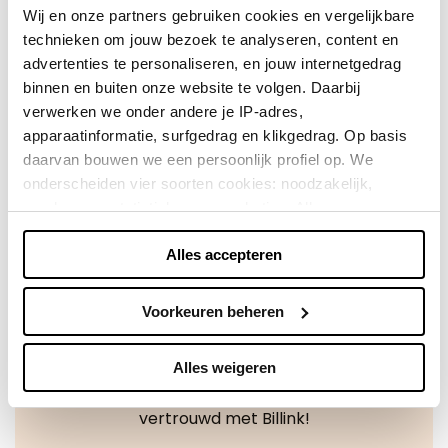
bij Travelbags!
Wij en onze partners gebruiken cookies en vergelijkbare
technieken om jouw bezoek te analyseren, content en
advertenties te personaliseren, en jouw internetgedrag
Direct shoppen
binnen en buiten onze website te volgen. Daarbij
verwerken we onder andere je IP-adres,
Naar winkels
apparaatinformatie, surfgedrag en klikgedrag. Op basis
daarvan bouwen we een persoonlijk profiel op. We
onderscheiden vier soorten cookies: noodzakelijk,
voorkeuren, statistieken en marketing. Alleen
noodzakelijke cookies plaatsen we zonder toestemming.
Alles accepteren
Je kunt alle cookies accepteren, weigeren, of zelf kiezen
via "Voorkeuren beheren". Je keuze kun je op elk
moment wijzigen of intrekken via de zwevende knop
Voorkeuren beheren
linksonder in beeld. Lees meer in ons
privacybeleid
en
cookiebeleid.
Alles weigeren
Achteraf betalen doe je veilig en
vertrouwd met Billink!
We werken samen met
42 derden
die uw gegevens
kunnen ontvangen en verwerken.