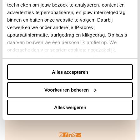
technieken om jouw bezoek te analyseren, content en
Direct shoppen
advertenties te personaliseren, en jouw internetgedrag
binnen en buiten onze website te volgen. Daarbij
Naar winkels
verwerken we onder andere je IP-adres,
apparaatinformatie, surfgedrag en klikgedrag. Op basis
daarvan bouwen we een persoonlijk profiel op. We
onderscheiden vier soorten cookies: noodzakelijk,
voorkeuren, statistieken en marketing. Alleen
noodzakelijke cookies plaatsen we zonder toestemming.
Alles accepteren
Je kunt alle cookies accepteren, weigeren, of zelf kiezen
via "Voorkeuren beheren". Je keuze kun je op elk
moment wijzigen of intrekken via de zwevende knop
Voorkeuren beheren
linksonder in beeld. Lees meer in ons
privacybeleid
en
cookiebeleid.
Achteraf betalen doe je veilig en
Alles weigeren
vertrouwd met Billink!
We werken samen met
42 derden
die uw gegevens
kunnen ontvangen en verwerken.