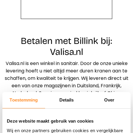
Betalen met Billink bij:
Valisa.nl
Valisa.nl is een winkel in sanitair. Door de onze unieke
levering hoeft u niet altijd meer duren kranen aan te
schaffen, om kwaliteit te krijgen. Wij leveren direct uit
een van onze magazijnen in Duitsland, Frankrijk,
Nederland, Spanje, verenigd koninkrijk of China
geleverd. Door onze uitgebreide collectie continu
Toestemming
Details
Over
aan te passen en aan te vullen met de laatste
trends, zonder dat dit ten koste gaat van de laagst
Deze website maakt gebruik van cookies
mogelijke prijzen.
Wij en onze partners gebruiken cookies en vergelijkbare