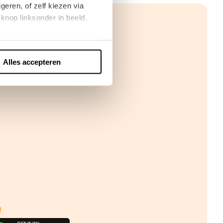
eren, of zelf kiezen via
knop linksonder in beeld.
Alles accepteren
!