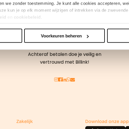
en we zonder toestemming. Je kunt alle cookies accepteren, weig
ze kun je op elk moment wijzigen of intrekken via de zwevende 
eid
en
cookiebeleid.
Voorkeuren beheren
erden
die uw gegevens kunnen ontvangen en verwerken.
Achteraf betalen doe je veilig en
vertrouwd met Billink!
Zakelijk
Download onze app