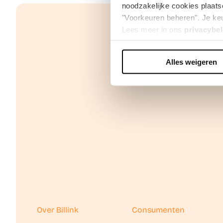
noodzakelijke cookies plaats
"Voorkeuren beheren". Je keu
Lees meer in ons
privacybel
Alles weigeren
We werken samen met
42 d
Over Billink
Consumenten