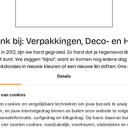
link bij: Verpakkingen, Deco- e
n 2012, zijn we hard gegroeid. Zo hard dat je tegenwoordi
 kunt. We zeggen “bijna”, want er komen nog iedere dag n
kdoosjes in nieuwe kleuren of een nieuwe lijn stiften. On
beter!
Details
 van cookies
Direct shoppen
Naar winkels
en cookies en vergelijkbare technieken om jouw bezoek te analy
en, en jouw internetgedrag binnen en buiten onze website te vol
paraatinformatie, surfgedrag en klikgedrag. Op basis daarvan b
vier soorten cookies: noodzakelijk, voorkeuren, statistieken en 