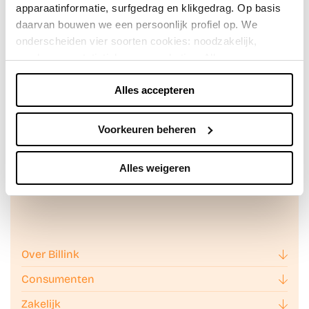
apparaatinformatie, surfgedrag en klikgedrag. Op basis
daarvan bouwen we een persoonlijk profiel op. We
onderscheiden vier soorten cookies: noodzakelijk,
voorkeuren, statistieken en marketing. Alleen
noodzakelijke cookies plaatsen we zonder toestemming.
Alles accepteren
Je kunt alle cookies accepteren, weigeren, of zelf kiezen
Achteraf betalen doe je veilig en
via "Voorkeuren beheren". Je keuze kun je op elk
vertrouwd met Billink!
moment wijzigen of intrekken via de zwevende knop
Voorkeuren beheren
linksonder in beeld. Lees meer in ons
privacybeleid
en
cookiebeleid.
Alles weigeren
We werken samen met
42 derden
die uw gegevens
kunnen ontvangen en verwerken.
Over Billink
Consumenten
Zakelijk