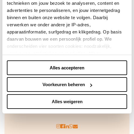
technieken om jouw bezoek te analyseren, content en
Direct shoppen
advertenties te personaliseren, en jouw internetgedrag
binnen en buiten onze website te volgen. Daarbij
Naar winkels
verwerken we onder andere je IP-adres,
apparaatinformatie, surfgedrag en klikgedrag. Op basis
daarvan bouwen we een persoonlijk profiel op. We
onderscheiden vier soorten cookies: noodzakelijk,
voorkeuren, statistieken en marketing. Alleen
noodzakelijke cookies plaatsen we zonder toestemming.
Alles accepteren
Je kunt alle cookies accepteren, weigeren, of zelf kiezen
via "Voorkeuren beheren". Je keuze kun je op elk
moment wijzigen of intrekken via de zwevende knop
Voorkeuren beheren
linksonder in beeld. Lees meer in ons
privacybeleid
en
cookiebeleid.
Achteraf betalen doe je veilig en
Alles weigeren
vertrouwd met Billink!
We werken samen met
42 derden
die uw gegevens
kunnen ontvangen en verwerken.