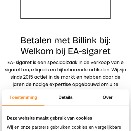
Betalen met Billink bij:
Welkom bij EA-sigaret
EA-sigaret is een speciaalzaak in de verkoop van e
sigaretten, e liquids en bijbehorende artikelen. Wij zijn
sinds 2015 actief in de markt en hebben door de
jaren de nodige expertise opgebouwd om u te
helpen bij het maken van een juiste keuze.
Toestemming
Details
Over
Ons team van product experts staat dagelijks klaar
om u te helpen en vanaf heden kunt u ook achteraf
betalen middels de betaalmethode Billink.
Deze website maakt gebruik van cookies
Wij en onze partners gebruiken cookies en vergelijkbare