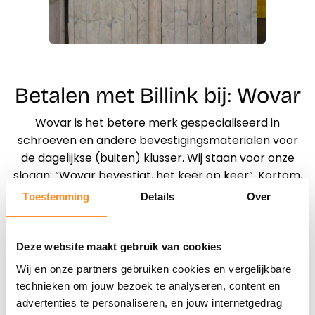
Betalen met Billink bij: Wovar
Wovar is het betere merk gespecialiseerd in
schroeven en andere bevestigingsmaterialen voor
de dagelijkse (buiten) klusser. Wij staan voor onze
slogan: “Wovar bevestigt, het keer op keer”. Kortom,
wij leveren kwaliteit schroeven, ijzerwaren en andere
Toestemming
Details
Over
klusmaterialen voor een aantrekkelijke prijs.
Deze website maakt gebruik van cookies
Direct shoppen
Wij en onze partners gebruiken cookies en vergelijkbare
technieken om jouw bezoek te analyseren, content en
Naar winkels
advertenties te personaliseren, en jouw internetgedrag