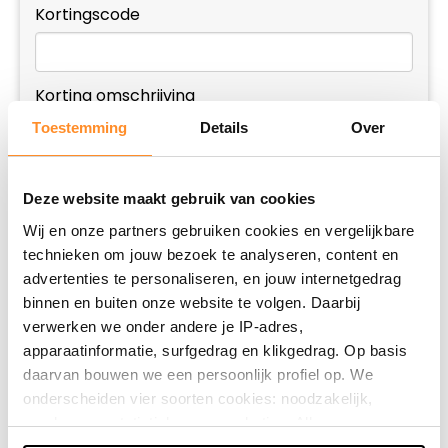
Kortingscode
Korting omschrijving
Toestemming
Details
Over
Deze website maakt gebruik van cookies
Wij en onze partners gebruiken cookies en vergelijkbare
technieken om jouw bezoek te analyseren, content en
Geldigheid korting
advertenties te personaliseren, en jouw internetgedrag
binnen en buiten onze website te volgen. Daarbij
Van
verwerken we onder andere je IP-adres,
apparaatinformatie, surfgedrag en klikgedrag. Op basis
daarvan bouwen we een persoonlijk profiel op. We
onderscheiden vier soorten cookies: noodzakelijk,
Tot
voorkeuren, statistieken en marketing. Alleen
noodzakelijke cookies plaatsen we zonder toestemming.