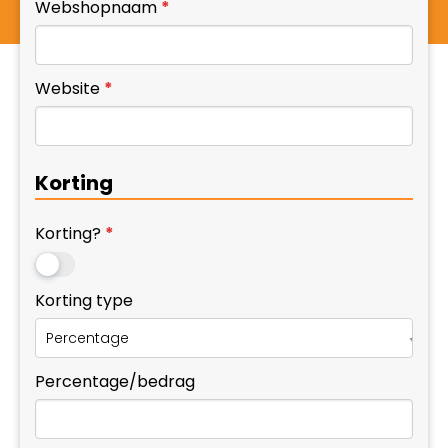
Webshopnaam
*
human,
leave
this
Website
*
field
blank.
Korting
Korting?
*
Korting type
Percentage/bedrag