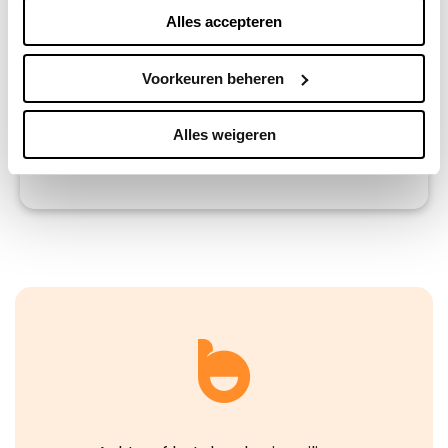
Alles accepteren
Je kunt alle cookies accepteren, weigeren, of zelf kiezen
via "Voorkeuren beheren". Je keuze kun je op elk
moment wijzigen of intrekken via de zwevende knop
Voorkeuren beheren
linksonder in beeld. Lees meer in ons
privacybeleid
en
cookiebeleid.
Alles weigeren
Verzenden
We werken samen met
42 derden
die uw gegevens
kunnen ontvangen en verwerken.