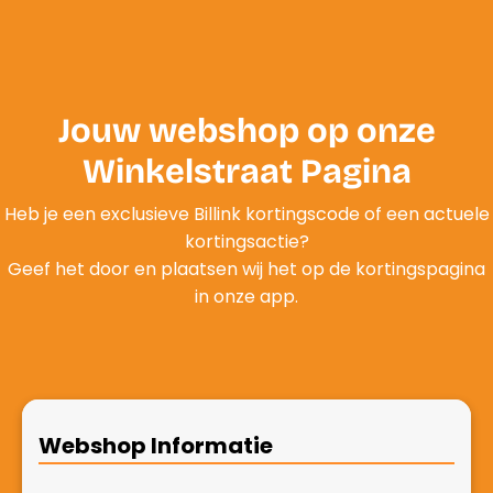
Jouw webshop op onze
Winkelstraat Pagina
Heb je een exclusieve Billink kortingscode of een actuele
kortingsactie?
Geef het door en plaatsen wij het op de kortingspagina
in onze app.
Discount
If
Webshop Informatie
PAY
you
klanten
are